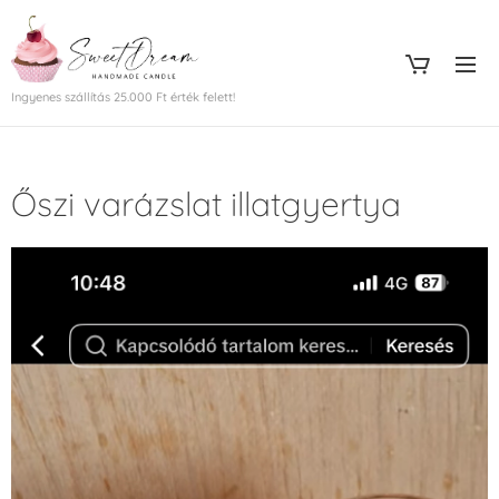
Ingyenes szállítás 25.000 Ft érték felett!
Őszi varázslat illatgyertya