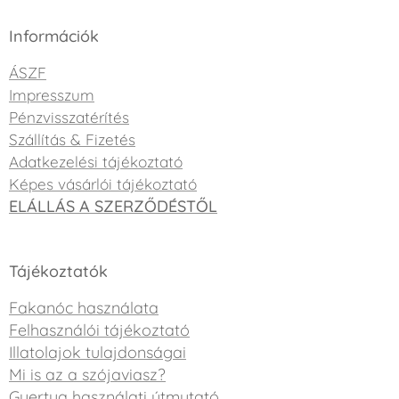
Információk
ÁSZF
Impresszum
Pénzvisszatérítés
Szállítás & Fizetés
Adatkezelési tájékoztató
Képes vásárlói tájékoztató
ELÁLLÁS A SZERZŐDÉSTŐL
Tájékoztatók
Fakanóc használata
Felhasználói tájékoztató
Illatolajok tulajdonságai
Mi is az a szójaviasz?
Gyertya használati útmutató