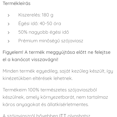
Termékleírás
Kiszerelés: 180 g
Égési idő: 40-50 óra
50% nagyobb égési idő
Prémium minőségű szójaviasz
Figyelem! A termék meggyújtása előtt ne felejtse
el a kanócot visszavágni!
Minden termék egyedileg, saját kezűleg készült, így
kinézetükben eltérések lehetnek.
Termékeim 100% természetes szójaviaszból
készülnek, amely környezetbarát, nem tartalmaz
káros anyagokat és állatkísérletmentes.
A szójaviaszról bővebben
ITT
olvashatsz.