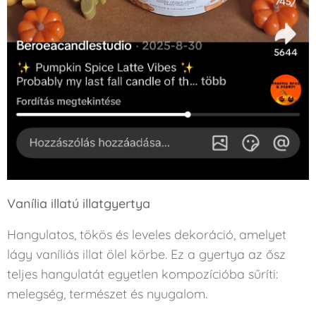
Vanília illatú illatgyertya
Hangulatos, tökös és leveles dekoráció, amelyet
lágy vaníliás illat ölel körbe. Ez a gyertya az ősz
teljes hangulatát egyetlen kompozícióba sűríti:
melegség, természet és nyugalom.