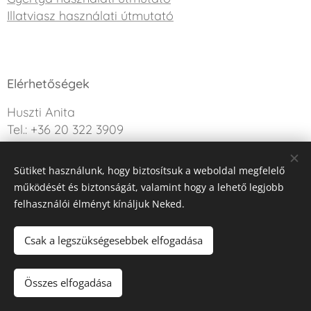
Illatviasz használati útmutató
Elérhetőségek
Huszti Anita
Tel.: +36 20 322 3909
info@sweetdreamcandle.hu
Sütiket használunk, hogy biztosítsuk a weboldal megfelelő
Kérdésed van? Írj nekünk!
működését és biztonságát, valamint hogy a lehető legjobb
felhasználói élményt kínáljuk Neked.
Az oldalt a Webnode működteti
Sütik
Csak a legszükségesebbek elfogadása
Kosárba
Összes elfogadása