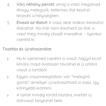
Várj néhány percet
, amíg a viasz megolvad.
Ahogy melegszik, kellemes illat kezd el
terjedni a helyiségben.
Élvezd az illatot!
A viasz akár órákon keresztül
illatozhat. Ha már nem érezhető az illat, a
viasz még mindig olvadt maradhat – ilyenkor
cseréld ki.
Tisztítás és újrahasználat:
Ha ki szeretnéd cserélni a viaszt, hagyd kicsit
kihűlni, majd óvatosan távolítsd el a szilárd
viaszt a tartóból.
Egyes viaszmelegítőkön van "melegítő
gomb", amellyel újraolvasztható a viasz, így
könnyebb kiönteni.
A tartót mindig töröld tisztára, mielőtt új
illatviaszt helyeznél bele.