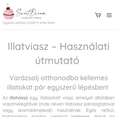
Ingyenes szállítás 25.000 Ft érték felett!
Illatviasz – Használati
útmutató
Varázsolj otthonodba kellemes
illatokat pár egyszerű lépésben!
Az
illatviasz
egy illatosított viasz, amelyet általában
viaszmelegítővel (más néven illatviasz párologtatóval
vagy aromalámpával) használnak. Égés nélkül,
biztonságos módon varázsol kellemes illatot az