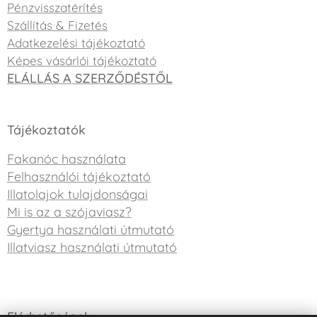
Pénzvisszatérítés
Szállítás & Fizetés
Adatkezelési tájékoztató
Képes vásárlói tájékoztató
ELÁLLÁS A SZERZŐDÉSTŐL
Tájékoztatók
Fakanóc használata
Felhasználói tájékoztató
Illatolajok tulajdonságai
Mi is az a szójaviasz?
Gyertya használati útmutató
Illatviasz használati útmutató
Elérhetőségek