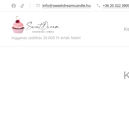
info@sweetdreamcandle.hu
+36 20 322 390
K
Ingyenes szállítás 25.000 Ft érték felett!
K