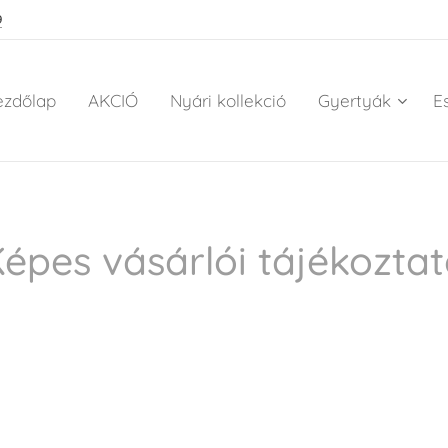
9
ezdőlap
AKCIÓ
Nyári kollekció
Gyertyák
E
épes vásárlói tájékozta