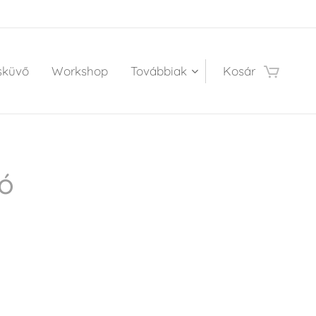
sküvő
Workshop
Továbbiak
Kosár
tó