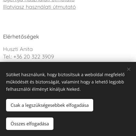
Illatviasz használati útmutató
Elérhetőségek
Huszti Anita
Tel.: +36 20 322 3909
info@sweetdreamcandle.hu
Sütiket használunk, hogy biztosítsuk a weboldal megfelelő
Kérdésed van? Írj nekünk!
működését és biztonságát, valamint hogy a lehető legjobb
felhasználói élményt kínáljuk Neked.
Az oldalt a Webnode működteti
Sütik
Csak a legszükségesebbek elfogadása
Kosárba
Összes elfogadása