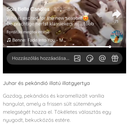
Juhar és pekándió illatú illatgyertya
Gazdag, pekándiós és karamellizált vanília
hangulat, amely a frissen sült sütemények
melegségét hozza el. Tökéletes választás egy
nyugodt, bekuckózós estére.