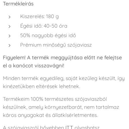
Termékleírás
Kiszerelés: 180 g
Égési idő: 40-50 óra
50% nagyobb égési idő
Prémium minőségű szójaviasz
Figyelem! A termék meggyújtása előtt ne felejtse
el a kanócot visszavágni!
Minden termék egyedileg, saját kezűleg készült, így
kinézetükben eltérések lehetnek.
Termékeim 100% természetes szójaviaszból
készülnek, amely környezetbarát, nem tartalmaz
káros anyagokat és állatkísérletmentes.
A szójaviaszról bővebben
ITT
olvashatsz.