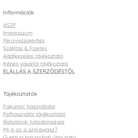
Információk
ÁSZF
Impresszum
Pénzvisszatérítés
Szállítás & Fizetés
Adatkezelési tájékoztató
Képes vásárlói tájékoztató
ELÁLLÁS A SZERZŐDÉSTŐL
Tájékoztatók
Fakanóc használata
Felhasználói tájékoztató
Illatolajok tulajdonságai
Mi is az a szójaviasz?
Gyertya használati útmutató