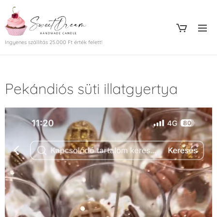
Ingyenes szállítás 25.000 Ft érték felett!
Pekándiós süti illatgyertya