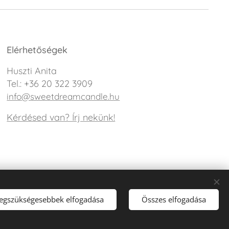
Elérhetőségek
Huszti Anita
Tel.: +36 20 322 3909
info@sweetdreamcandle.hu
Kérdésed van? Írj nekünk!
legszükségesebbek elfogadása
Összes elfogadása