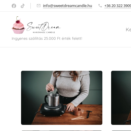
info@sweetdreamcandle.hu
+36 20 322 390
K
Ingyenes szállítás 25.000 Ft érték felett!