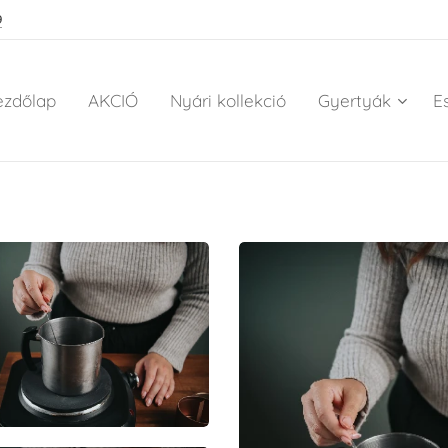
9
ezdőlap
AKCIÓ
Nyári kollekció
Gyertyák
E