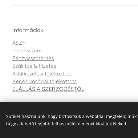
Információk
ÁSZF
Impresszum
Pénzvisszatérítés
Szállítás & Fizetés
Adatkezelési tájékoztató
Képes vásárlói tájékoztató
ELÁLLÁS A SZERZŐDÉSTŐL
Sütiket használunk, hogy biztosítsuk a weboldal megfelelő műkö
hogy a lehető legjobb felhasználói élményt kínáljuk Neked.