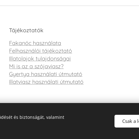
Tájékoztatók
Fakanóc használata
Felhasználói tájékoztató
Illatolajok tulajdonságai
Mi is az a szójaviasz?
Gyertya használati útmutató
Illatviasz használati útmutató
dését és biztonságát, valamint
Csak a 
Az oldalt a Webnode működteti
Sütik