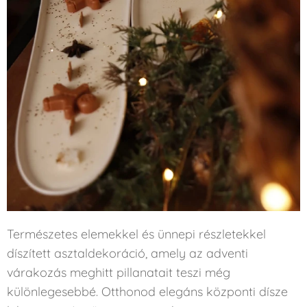
Természetes elemekkel és ünnepi részletekkel
díszített asztaldekoráció, amely az adventi
várakozás meghitt pillanatait teszi még
különlegesebbé. Otthonod elegáns központi dísze