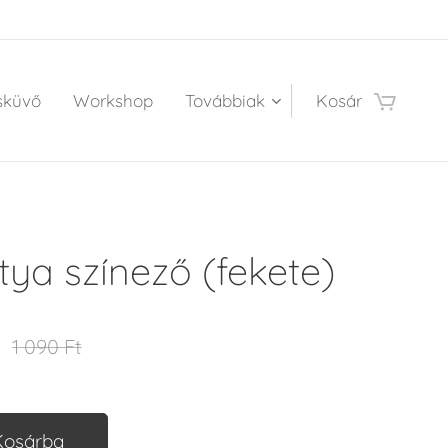
sküvő
Workshop
Továbbiak
Kosár
tya színező (fekete)
1 090
Ft
Kosárba