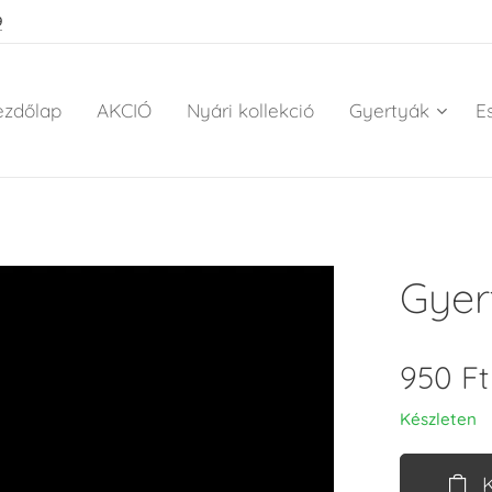
9
ezdőlap
AKCIÓ
Nyári kollekció
Gyertyák
E
Gyer
950
Ft
Készleten