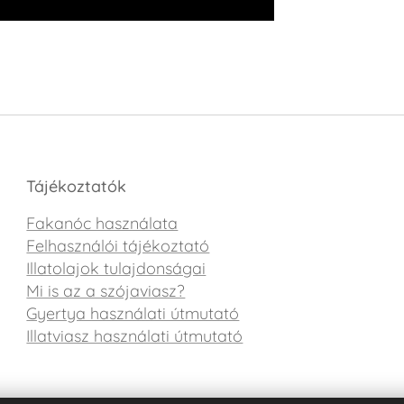
Tájékoztatók
Fakanóc használata
Felhasználói tájékoztató
Illatolajok tulajdonságai
Mi is az a szójaviasz?
Gyertya használati útmutató
Illatviasz használati útmutató