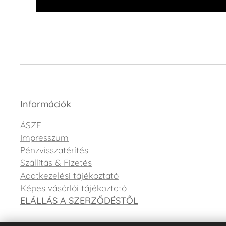
Információk
ÁSZF
Impresszum
Pénzvisszatérítés
Szállítás & Fizetés
Adatkezelési tájékoztató
Képes vásárlói tájékoztató
ELÁLLÁS A SZERZŐDÉSTŐL