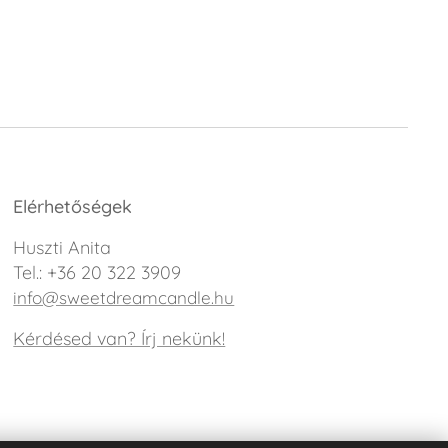
Elérhetőségek
Huszti Anita
Tel.: +36 20 322 3909
info@sweetdreamcandle.hu
Kérdésed van? Írj nekünk!