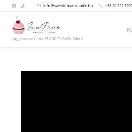
info@sweetdreamcandle.hu
+36 20 322 390
K
Ingyenes szállítás 25.000 Ft érték felett!