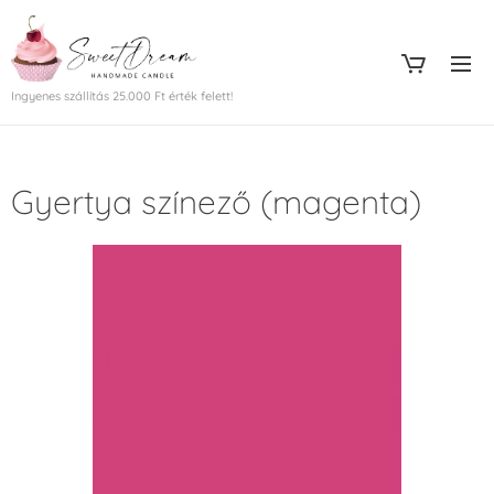
Ingyenes szállítás 25.000 Ft érték felett!
Gyertya színező (magenta)