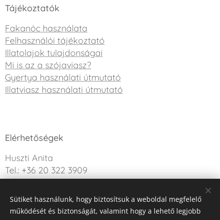
Tájékoztatók
Fakanóc használata
Felhasználói tájékoztató
Illatolajok tulajdonságai
Mi is az a szójaviasz?
Gyertya használati útmutató
Illatviasz használati útmutató
Elérhetőségek
Huszti Anita
Tel.: +36 20 322 3909
info@sweetdreamcandle.hu
Sütiket használunk, hogy biztosítsuk a weboldal megfelelő
Kérdésed van? Írj nekünk!
működését és biztonságát, valamint hogy a lehető legjobb