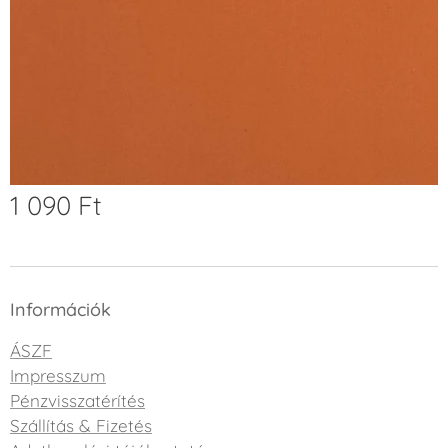
1 090
Ft
Információk
ÁSZF
Impresszum
Pénzvisszatérítés
Szállítás & Fizetés