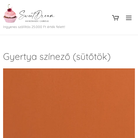
Ingyenes szállítás 25.000 Ft érték felett!
Gyertya színező (sütőtök)