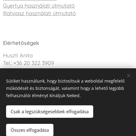
Gyertya használati útmutató
Illatviasz használati útmutató
Elérhetőségek
Huszti Anita
Tel.: +36 20 322 3909
info@sweetdreamcandle.hu
Sütiket használunk, hogy biztosítsuk a weboldal megfelelő
Kérdésed van? Írj nekünk!
működését és biztonságát, valamint hogy a lehető legjobb
felhasználói élményt kínáljuk Neked.
Az oldalt a Webnode működteti
Sütik
Csak a legszükségesebbek elfogadása
Kosárba
Összes elfogadása