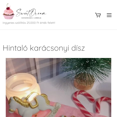
Ingyenes szállítás 25.000 Ft érték felett!
Hintaló karácsonyi dísz