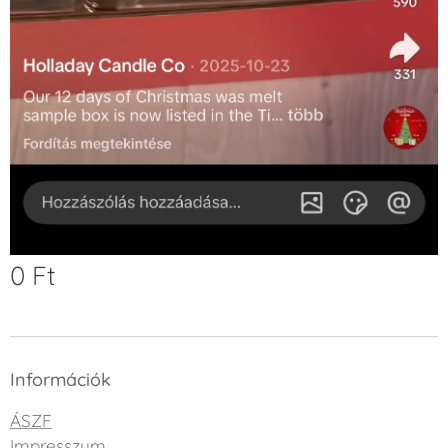
0
Ft
Információk
ÁSZF
Impresszum