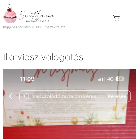
Ingyenes szállítás 25.000 Ft érték felett!
Illatviasz válogatás