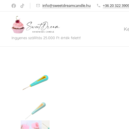
info@sweetdreamcandle.hu
+36 20 322 390
K
Ingyenes szállítás 25.000 Ft érték felett!