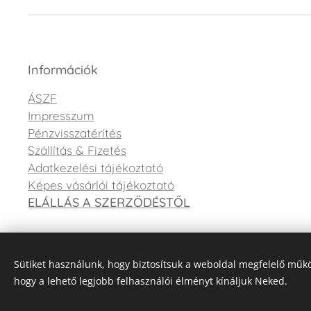
Információk
ÁSZF
Impresszum
Pénzvisszatérítés
Szállítás & Fizetés
Adatkezelési tájékoztató
Képes vásárlói tájékoztató
ELÁLLÁS A SZERZŐDÉSTŐL
Sütiket használunk, hogy biztosítsuk a weboldal megfelelő műkö
hogy a lehető legjobb felhasználói élményt kínáljuk Neked.