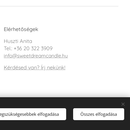
Elérhetőségek
Huszti Anita
Tel.: +36 20 322 3909
info@sweetdreamcandle.hu
Kérdésed van? Írj nekünk!
legszükségesebbek elfogadása
Összes elfogadása