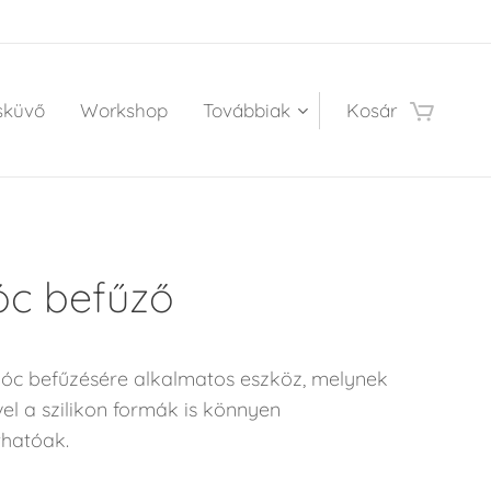
sküvő
Workshop
Továbbiak
Kosár
c befűző
c befűzésére alkalmatos eszköz, melynek
el a szilikon formák is könnyen
thatóak.