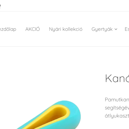
9
ezdőlap
AKCIÓ
Nyári kollekció
Gyertyák
E
Kanó
Pamutkanó
segítségév
átlyukasz