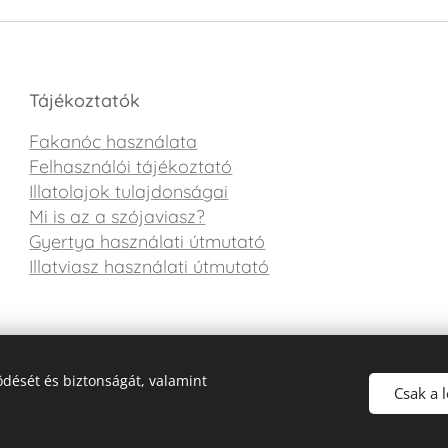
Tájékoztatók
Fakanóc használata
Felhasználói tájékoztató
Illatolajok tulajdonságai
Mi is az a szójaviasz?
Gyertya használati útmutató
Illatviasz használati útmutató
dését és biztonságát, valamint
Csak a 
Az oldalt a Webnode működteti
Sütik