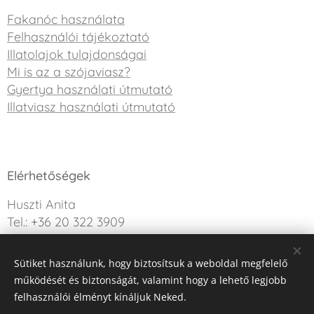
Fakanóc használata
Felhasználói tájékoztató
Illatolajok tulajdonságai
Mi is az a szójaviasz?
Gyertya használati útmutató
Illatviasz használati útmutató
Elérhetőségek
Huszti Anita
Tel.: +36 20 322 3909
info@sweetdreamcandle.hu
Sütiket használunk, hogy biztosítsuk a weboldal megfelelő
Kérdésed van? Írj nekünk!
működését és biztonságát, valamint hogy a lehető legjobb
felhasználói élményt kínáljuk Neked.