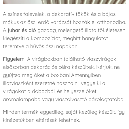
A színes falevelek, a dekoratív tökök és a bájos
mókus az őszi erdő varázsát hozzák el otthonodba.
A
juhar és dió
gazdag, melengető illata tökéletesen
kiegészíti a kompozíciót, meghitt hangulatot
teremtve a hűvös őszi napokon.
Figyelem!
A virágboxban található viaszvirágok
elsősorban dekorációs célra készültek. Kérjük, ne
gyújtsa meg őket a boxban! Amennyiben
illatviaszként szeretné használni, vegye ki a
virágokat a dobozból, és helyezze őket
aromalámpába vagy viaszolvasztó párologtatóba.
Minden termék egyedileg, saját kezűleg készült, így
kinézetükben eltérések lehetnek.