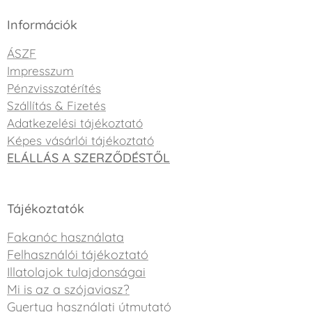
Információk
ÁSZF
Impresszum
Pénzvisszatérítés
Szállítás & Fizetés
Adatkezelési tájékoztató
Képes vásárlói tájékoztató
ELÁLLÁS A SZERZŐDÉSTŐL
Tájékoztatók
Fakanóc használata
Felhasználói tájékoztató
Illatolajok tulajdonságai
Mi is az a szójaviasz?
Gyertya használati útmutató