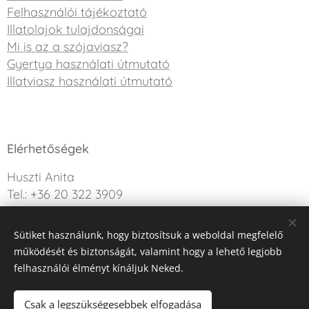
Felhasználói tájékoztató
Illatolajok tulajdonságai
Mi is az a szójaviasz?
Gyertya használati útmutató
Illatviasz használati útmutató
Elérhetőségek
Huszti Anita
Tel.: +36 20 322 3909
info@sweetdreamcandle.hu
Sütiket használunk, hogy biztosítsuk a weboldal megfelelő
Kérdésed van? Írj nekünk!
működését és biztonságát, valamint hogy a lehető legjobb
felhasználói élményt kínáljuk Neked.
Az oldalt a Webnode működteti
Sütik
Csak a legszükségesebbek elfogadása