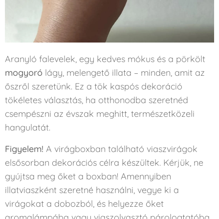
Aranyló falevelek, egy kedves mókus és a pörkölt
mogyoró
lágy, melengető illata – minden, amit az
őszről szeretünk. Ez a tök kaspós dekoráció
tökéletes választás, ha otthonodba szeretnéd
csempészni az évszak meghitt, természetközeli
hangulatát.
Figyelem!
A virágboxban található viaszvirágok
elsősorban dekorációs célra készültek. Kérjük, ne
gyújtsa meg őket a boxban! Amennyiben
illatviaszként szeretné használni, vegye ki a
virágokat a dobozból, és helyezze őket
aromalámpába vagy viaszolvasztó párologtatóba.