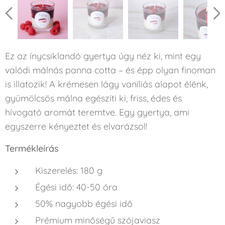
Ez az ínycsiklandó gyertya úgy néz ki, mint egy
valódi málnás panna cotta – és épp olyan finoman
is illatozik! A krémesen lágy vaníliás alapot élénk,
gyümölcsös málna egészíti ki, friss, édes és
hívogató aromát teremtve. Egy gyertya, ami
egyszerre kényeztet és elvarázsol!
Termékleírás
Kiszerelés: 180 g
Égési idő: 40-50 óra
50% nagyobb égési idő
Prémium minőségű szójaviasz