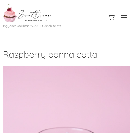
Ingyenes szállítás 19.990 Ft érték felett!
Raspberry panna cotta