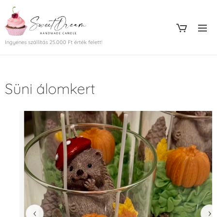
Ingyenes szállítás 25.000 Ft érték felett!
Süni álomkert