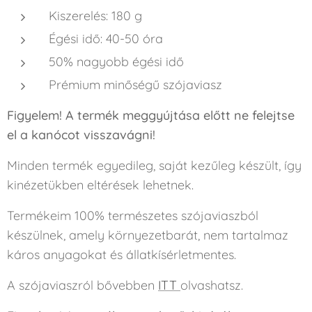
Kiszerelés: 180 g
Égési idő: 40-50 óra
50% nagyobb égési idő
Prémium minőségű szójaviasz
Figyelem! A termék meggyújtása előtt ne felejtse
el a kanócot visszavágni!
Minden termék egyedileg, saját kezűleg készült, így
kinézetükben eltérések lehetnek.
Termékeim 100% természetes szójaviaszból
készülnek, amely környezetbarát, nem tartalmaz
káros anyagokat és állatkísérletmentes.
A szójaviaszról bővebben
ITT
olvashatsz.