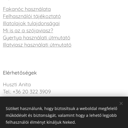
Fakanóc használata
Felhasználói tájékoztató
Illatolajok tulajdonságai
Mi is az a szójaviasz?
Gyertya használati útmutató
Illatviasz használati útmutató
Elérhetőségek
Huszti Anita
Tel.: +36 20 322 3909
info@sweetdreamcandle.hu
Sütiket használunk, hogy biztosítsuk a weboldal megfelelő
Kérdésed van? Írj nekünk!
működését és biztonságát, valamint hogy a lehető legjobb
felhasználói élményt kínáljuk Neked.