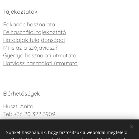
Tájékoztatók
Fakanóc használata
Felhasználói tájékoztató
Illatolajok tulajdonságai
Mi is az a szójaviasz?
Gyertya használati útmutató
Illatviasz használati útmutató
Elérhetőségek
Huszti Anita
Tel.: +36 20 322 3909
info@sweetdreamcandle.hu
Sütiket használunk, hogy biztosítsuk a weboldal megfelelő
Kérdésed van? Írj nekünk!