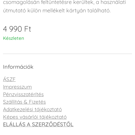
csomagolásán feltüntetésre kerültek, a használati
útmutató külön mellékelt kártyán található.
4 990
Ft
Készleten
Információk
ÁSZF
Impresszum
Pénzvisszatérítés
Szállítás & Fizetés
Adatkezelési tájékoztató
Képes vásárlói tájékoztató
ELÁLLÁS A SZERZŐDÉSTŐL