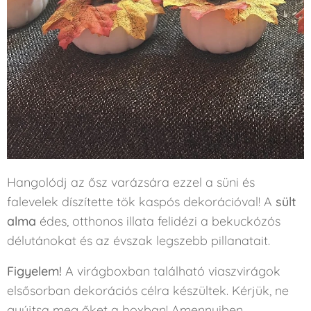
Hangolódj az ősz varázsára ezzel a süni és
falevelek díszítette tök kaspós dekorációval! A
sült
alma
édes, otthonos illata felidézi a bekuckózós
délutánokat és az évszak legszebb pillanatait.
Figyelem!
A virágboxban található viaszvirágok
elsősorban dekorációs célra készültek. Kérjük, ne
gyújtsa meg őket a boxban! Amennyiben