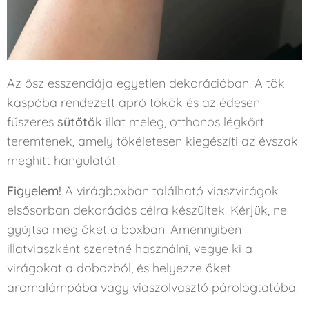
Az ősz esszenciája egyetlen dekorációban. A tök
kaspóba rendezett apró tökök és az édesen
fűszeres
sütőtök
illat meleg, otthonos légkört
teremtenek, amely tökéletesen kiegészíti az évszak
meghitt hangulatát.
Figyelem!
A virágboxban található viaszvirágok
elsősorban dekorációs célra készültek. Kérjük, ne
gyújtsa meg őket a boxban! Amennyiben
illatviaszként szeretné használni, vegye ki a
virágokat a dobozból, és helyezze őket
aromalámpába vagy viaszolvasztó párologtatóba.