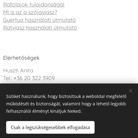
Illatolajok tulajdonságai
Mi is az a szójaviasz?
Gyertya használati útmutató
Illatviasz használati útmutató
Elérhetőségek
Huszti Anita
Tel.: +36 20 322 3909
info@sweetdreamcandle.hu
Sütiket használunk, hogy biztosítsuk a weboldal megfelelő
Kérdésed van? Írj nekünk!
működését és biztonságát, valamint hogy a lehető legjobb
felhasználói élményt kínáljuk Neked.
Az oldalt a Webnode működteti
Sütik
Csak a legszükségesebbek elfogadása