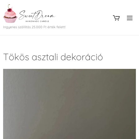
Ingyenes szállítás 25.000 Ft érték felett!
Tökös asztali dekoráció