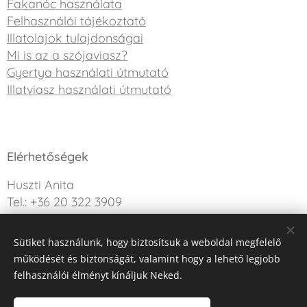
Fakanóc használata
Felhasználói tájékoztató
Illatolajok tulajdonságai
Mi is az a szójaviasz?
Gyertya használati útmutató
Illatviasz használati útmutató
Elérhetőségek
Huszti Anita
Tel.: +36 20 322 3909
info@sweetdreamcandle.hu
Sütiket használunk, hogy biztosítsuk a weboldal megfelelő
Kérdésed van? Írj nekünk!
működését és biztonságát, valamint hogy a lehető legjobb
felhasználói élményt kínáljuk Neked.
Az oldalt a Webnode működteti
Sütik