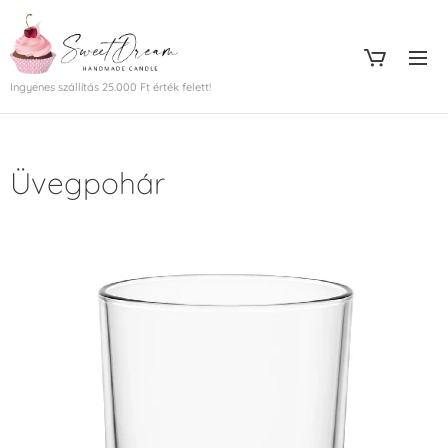
Ingyenes szállítás 25.000 Ft érték felett!
Üvegpohár