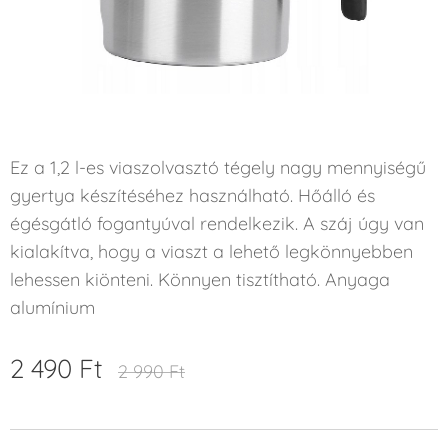
Ez a 1,2 l-es viaszolvasztó tégely nagy mennyiségű
gyertya készítéséhez használható. Hőálló és
égésgátló fogantyúval rendelkezik. A száj úgy van
kialakítva, hogy a viaszt a lehető legkönnyebben
lehessen kiönteni. Könnyen tisztítható. Anyaga
alumínium
2 490
Ft
2 990
Ft