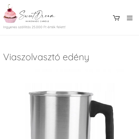
Ingyenes szállítás 25.000 Ft érték felett!
Viaszolvasztó edény