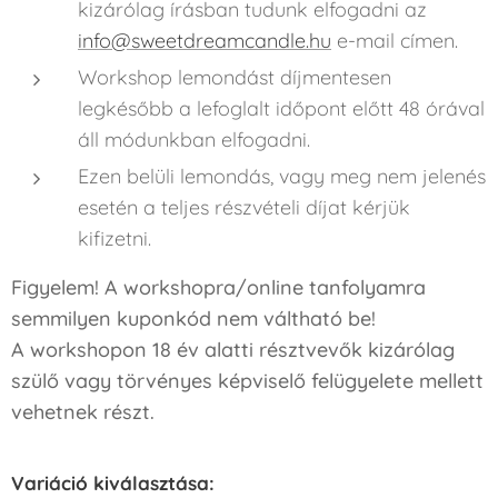
kizárólag írásban tudunk elfogadni az
info@sweetdreamcandle.hu
e-mail címen.
Workshop lemondást díjmentesen
legkésőbb a lefoglalt időpont előtt 48 órával
áll módunkban elfogadni.
Ezen belüli lemondás, vagy meg nem jelenés
esetén a teljes részvételi díjat kérjük
kifizetni.
Figyelem! A workshopra/online tanfolyamra
semmilyen kuponkód nem váltható be!
A workshopon 18 év alatti résztvevők kizárólag
szülő vagy törvényes képviselő felügyelete mellett
vehetnek részt.
Variáció kiválasztása: