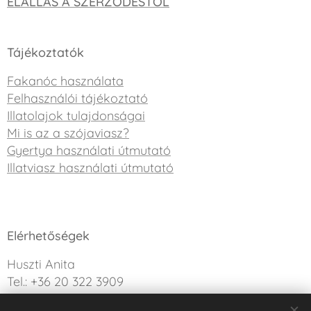
ELÁLLÁS A SZERZŐDÉSTŐL
Tájékoztatók
Fakanóc használata
Felhasználói tájékoztató
Illatolajok tulajdonságai
Mi is az a szójaviasz?
Gyertya használati útmutató
Illatviasz használati útmutató
Elérhetőségek
Huszti Anita
Tel.: +36 20 322 3909
info@sweetdreamcandle.hu