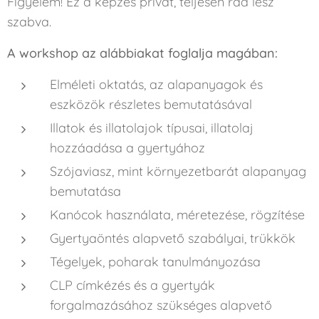
Figyelem! Ez a képzés privát, teljesen rád lesz
szabva.
A workshop az alábbiakat foglalja magában:
Elméleti oktatás, az alapanyagok és
eszközök részletes bemutatásával
Illatok és illatolajok típusai, illatolaj
hozzáadása a gyertyához
Szójaviasz, mint környezetbarát alapanyag
bemutatása
Kanócok használata, méretezése, rögzítése
Gyertyaöntés alapvető szabályai, trükkök
Tégelyek, poharak tanulmányozása
CLP címkézés és a gyertyák
forgalmazásához szükséges alapvető