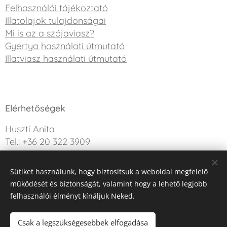
Felhasználói tájékoztató
Illatolajok tulajdonságai
Mi is az a szójaviasz?
Gyertya használati útmutató
Illatviasz használati útmutató
Elérhetőségek
Huszti Anita
Tel.: +36 20 322 3909
info@sweetdreamcandle.hu
Sütiket használunk, hogy biztosítsuk a weboldal megfelelő
Kérdésed van? Írj nekünk!
működését és biztonságát, valamint hogy a lehető legjobb
felhasználói élményt kínáljuk Neked.
Az oldalt a Webnode működteti
Sütik
Csak a legszükségesebbek elfogadása