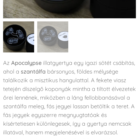
Az
Apocalypse
illatgyertya egy igazi sötét csábítás,
ahol a
szantálfa
bársonyos, földes mélysége
találkozik a misztikus hangulattal. A fekete viasz
tetején díszelgő koponyák mintha a tiltott élvezetek
őrei lennének, miközben a láng fellobbanásával a
szantálfa meleg, fás jegyei lassan betöltik a teret. A
fás jegyek egyszerre megnyugtatóak és
kísértetiesen különlegesek, így a gyertya nemcsak
illatával, hanem megjelenésével is elvarázsol.