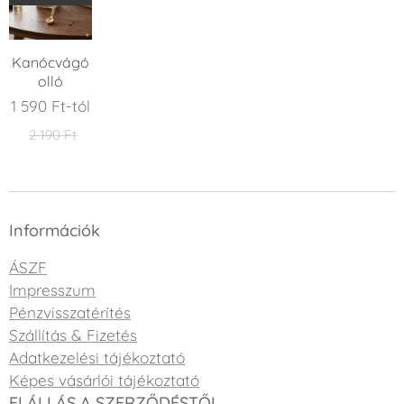
Kanócvágó
olló
1 590
Ft
-tól
2 190
Ft
Információk
ÁSZF
Impresszum
Pénzvisszatérítés
Szállítás & Fizetés
Adatkezelési tájékoztató
Képes vásárlói tájékoztató
ELÁLLÁS A SZERZŐDÉSTŐL