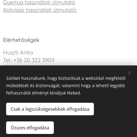
Gyertya használati útmutató
Illatviasz használati útmutató
Elérhetőségek
Huszti Anita
Tel.: +36 20 322 3909
info@sweetdreamcandle.hu
Sütiket használunk, hogy biztosítsuk a weboldal megfelelő
Kérdésed van? Írj nekünk!
működését és biztonságát, valamint hogy a lehető legjobb
felhasználói élményt kínáljuk Neked.
Az oldalt a Webnode működteti
Sütik
Csak a legszükségesebbek elfogadása
Kosárba
Összes elfogadása