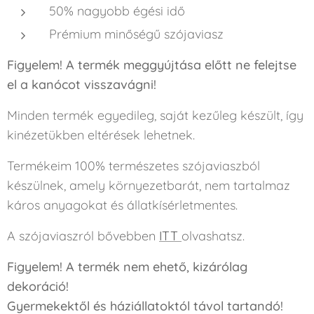
50% nagyobb égési idő
Prémium minőségű szójaviasz
Figyelem! A termék meggyújtása előtt ne felejtse
el a kanócot visszavágni!
Minden termék egyedileg, saját kezűleg készült, így
kinézetükben eltérések lehetnek.
Termékeim 100% természetes szójaviaszból
készülnek, amely környezetbarát, nem tartalmaz
káros anyagokat és állatkísérletmentes.
A szójaviaszról bővebben
ITT
olvashatsz.
Figyelem! A termék nem ehető, kizárólag
dekoráció!
Gyermekektől és háziállatoktól távol tartandó!