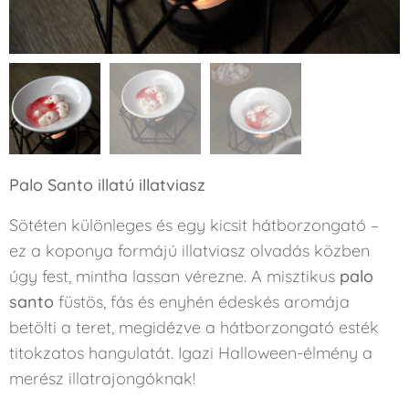
Palo Santo illatú illatviasz
Sötéten különleges és egy kicsit hátborzongató –
ez a koponya formájú illatviasz olvadás közben
úgy fest, mintha lassan vérezne. A misztikus
palo
santo
füstös, fás és enyhén édeskés aromája
betölti a teret, megidézve a hátborzongató esték
titokzatos hangulatát. Igazi Halloween-élmény a
merész illatrajongóknak!