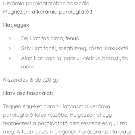
Kerámia párologtatóban használd!
Megnézem a kerámia párologtatót!
Illatjegyek
Fej illat: fás alma, fenyő
Szív illat: fahéj, szegfűszeg, rózsa, kakukkfű
Alap illat: vanília, pacsuli, cédrus, borostyán,
moha
Kiszerelés: 6 db (20 g)
Illatviasz használat:
Tegyen egy-két darab illatviaszt a kerámia
párologtató felső részébe. Helyezzen el egy
teamécsest a párologtató alsó részébe és gyújtsa
meg. A teamécses melegének hatására az illatviasz