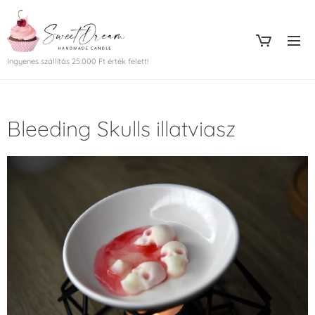
Ingyenes szállítás 25.000 Ft érték felett!
Bleeding Skulls illatviasz