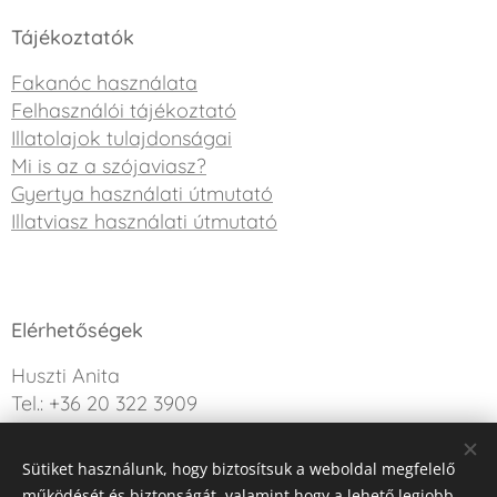
Tájékoztatók
Fakanóc használata
Felhasználói tájékoztató
Illatolajok tulajdonságai
Mi is az a szójaviasz?
Gyertya használati útmutató
Illatviasz használati útmutató
Elérhetőségek
Huszti Anita
Tel.: +36 20 322 3909
info@sweetdreamcandle.hu
Sütiket használunk, hogy biztosítsuk a weboldal megfelelő
Kérdésed van? Írj nekünk!
működését és biztonságát, valamint hogy a lehető legjobb