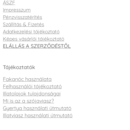
ÁSZF
Impresszum
Pénzvisszatérítés
Szállítás & Fizetés
Adatkezelési tájékoztató
Képes vásárlói tájékoztató
ELÁLLÁS A SZERZŐDÉSTŐL
Tájékoztatók
Fakanóc használata
Felhasználói tájékoztató
Illatolajok tulajdonságai
Mi is az a szójaviasz?
Gyertya használati útmutató
Illatviasz használati útmutató