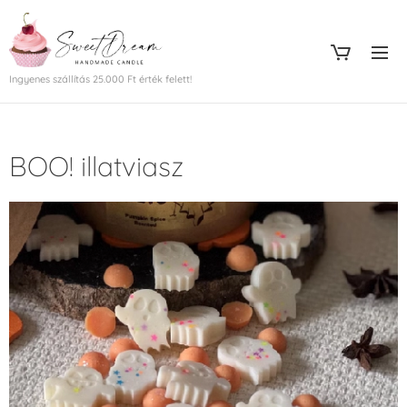
Ingyenes szállítás 25.000 Ft érték felett!
BOO! illatviasz