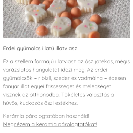
Erdei gyümölcs illatú illatviasz
Ez a szellem formájú illatviasz az ősz játékos, mégis
varázslatos hangulatát idézi meg. Az erdei
gyümölcsök – ribizli, szeder és vadmálna – édesen
fanyar illatjegyei frissességet és melegséget
visznek az otthonodba. Tökéletes választás a
hűvös, kuckózós őszi estékhez.
Kerámia párologtatóban használd!
Megnézem a kerámia párologtatókat!