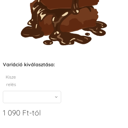
Variáció kiválasztása:
Kisze
relés
1 090
Ft
-tól