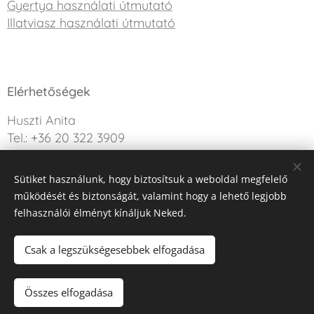
Gyertya használati útmutató
Illatviasz használati útmutató
Elérhetőségek
Huszti Anita
Tel.: +36 20 322 3909
info@sweetdreamcandle.hu
Sütiket használunk, hogy biztosítsuk a weboldal megfelelő
Kérdésed van? Írj nekünk!
működését és biztonságát, valamint hogy a lehető legjobb
felhasználói élményt kínáljuk Neked.
Az oldalt a Webnode működteti
Sütik
Csak a legszükségesebbek elfogadása
Nincs raktáron
Összes elfogadása