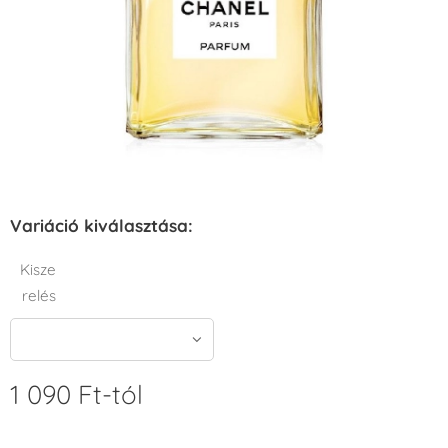
Variáció kiválasztása:
Kisze
relés
1 090
Ft
-tól