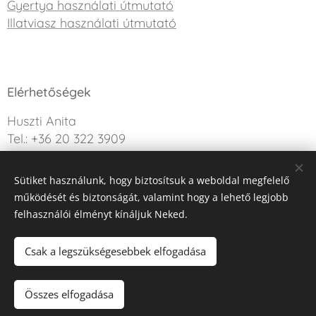
Gyertya használati útmutató
Illatviasz használati útmutató
Elérhetőségek
Huszti Anita
Tel.: +36 20 322 3909
info@sweetdreamcandle.hu
Sütiket használunk, hogy biztosítsuk a weboldal megfelelő
Kérdésed van? Írj nekünk!
működését és biztonságát, valamint hogy a lehető legjobb
felhasználói élményt kínáljuk Neked.
Az oldalt a Webnode működteti
Sütik
Csak a legszükségesebbek elfogadása
Kosárba
Összes elfogadása