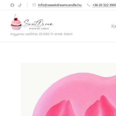
info@sweetdreamcandle.hu
+36 20 322 390
K
Ingyenes szállítás 25.000 Ft érték felett!