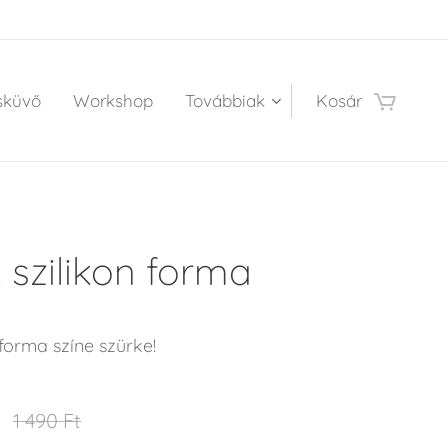
sküvő
Workshop
Továbbiak
Kosár
 szilikon forma
 forma színe szürke!
1 490
Ft