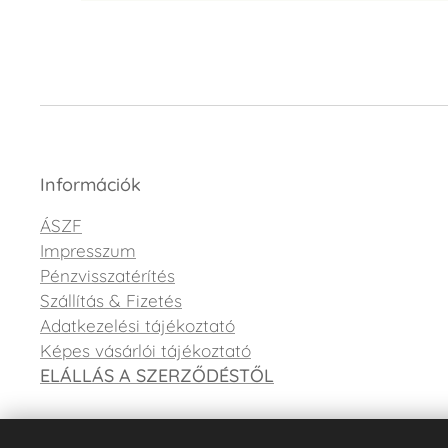
Információk
ÁSZF
Impresszum
Pénzvisszatérítés
Szállítás & Fizetés
Adatkezelési tájékoztató
Képes vásárlói tájékoztató
ELÁLLÁS A SZERZŐDÉSTŐL