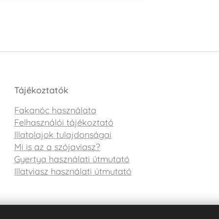
Tájékoztatók
Fakanóc használata
Felhasználói tájékoztató
Illatolajok tulajdonságai
Mi is az a szójaviasz?
Gyertya használati útmutató
Illatviasz használati útmutató