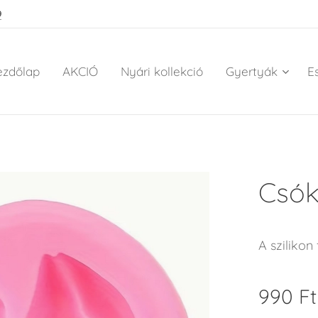
9
ezdőlap
AKCIÓ
Nyári kollekció
Gyertyák
E
Csók
A szilikon
990
Ft