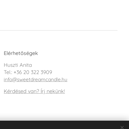
Elérhetőségek
Huszti Anita
Tel.: +36 20 322 3909
info@sweetdreamcandle.hu
Kérdésed van? Írj nekünk!