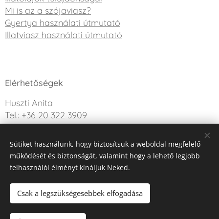
Mi is az a szójaviasz?
Gyertya használati útmutató
Illatviasz használati útmutató
Elérhetőségek
Huszti Anita
Tel.: +36 20 322 3909
info@sweetdreamcandle.hu
Sütiket használunk, hogy biztosítsuk a weboldal megfelelő
Kérdésed van? Írj nekünk!
működését és biztonságát, valamint hogy a lehető legjobb
felhasználói élményt kínáljuk Neked.
Az oldalt a Webnode működteti
Sütik
Csak a legszükségesebbek elfogadása