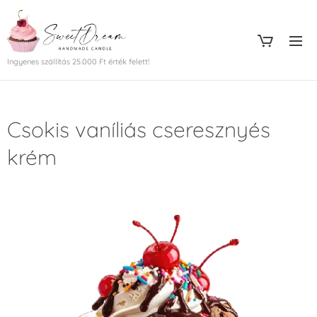
Ingyenes szállítás 25.000 Ft érték felett!
Csokis vaníliás cseresznyés
krém