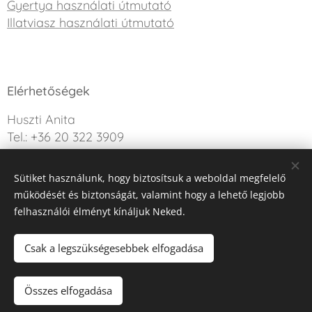
Gyertya használati útmutató
Illatviasz használati útmutató
Elérhetőségek
Huszti Anita
Tel.: +36 20 322 3909
info@sweetdreamcandle.hu
Sütiket használunk, hogy biztosítsuk a weboldal megfelelő
Kérdésed van? Írj nekünk!
működését és biztonságát, valamint hogy a lehető legjobb
felhasználói élményt kínáljuk Neked.
Az oldalt a Webnode működteti
Sütik
Csak a legszükségesebbek elfogadása
Kosárba
Összes elfogadása