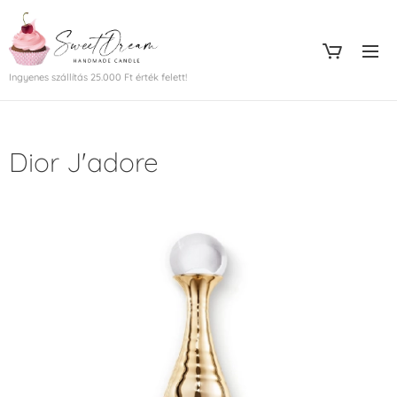
Ingyenes szállítás 25.000 Ft érték felett!
Dior J'adore