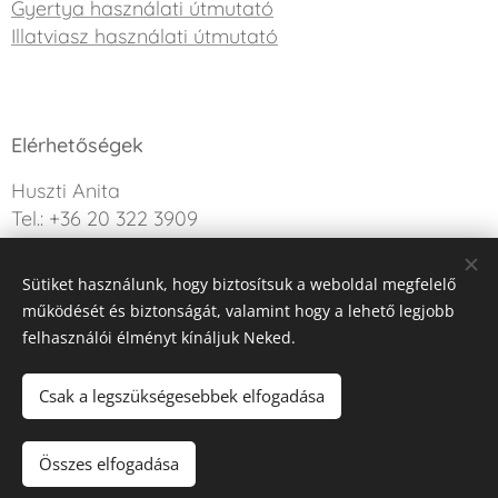
Gyertya használati útmutató
Illatviasz használati útmutató
Elérhetőségek
Huszti Anita
Tel.: +36 20 322 3909
info@sweetdreamcandle.hu
Sütiket használunk, hogy biztosítsuk a weboldal megfelelő
Kérdésed van? Írj nekünk!
működését és biztonságát, valamint hogy a lehető legjobb
felhasználói élményt kínáljuk Neked.
Az oldalt a Webnode működteti
Sütik
Csak a legszükségesebbek elfogadása
Kosárba
Összes elfogadása