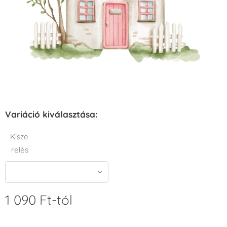
Variáció kiválasztása:
Kisze
relés
1 090
Ft
-tól