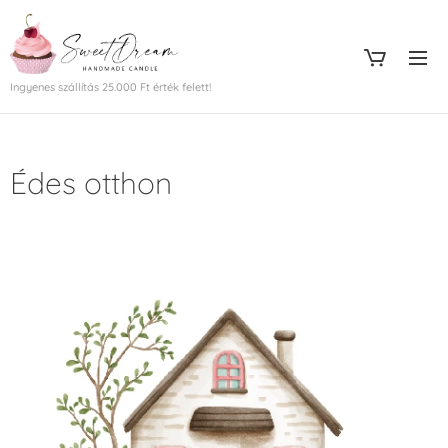
Ingyenes szállítás 25.000 Ft érték felett!
Édes otthon