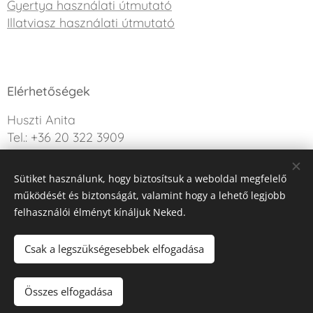
Gyertya használati útmutató
Illatviasz használati útmutató
Elérhetőségek
Huszti Anita
Tel.: +36 20 322 3909
info@sweetdreamcandle.hu
Sütiket használunk, hogy biztosítsuk a weboldal megfelelő
Kérdésed van? Írj nekünk!
működését és biztonságát, valamint hogy a lehető legjobb
felhasználói élményt kínáljuk Neked.
Az oldalt a Webnode működteti
Sütik
Csak a legszükségesebbek elfogadása
Kosárba
Összes elfogadása