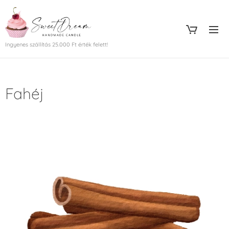
Ingyenes szállítás 25.000 Ft érték felett!
Fahéj