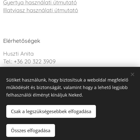
Gyertya használati útmutató
Illatviasz használati útmutató
Elérhetőségek
Huszti Anita
Tel.: +36 20 322 3909
info@sweetdreamcandle.hu
Sütiket használunk, hogy biztosítsuk a weboldal megfelelő
Kérdésed van? Írj nekünk!
működését és biztonságát, valamint hogy a lehető legjobb
felhasználói élményt kínáljuk Neked.
Az oldalt a Webnode működteti
Sütik
Csak a legszükségesebbek elfogadása
Kosárba
Összes elfogadása