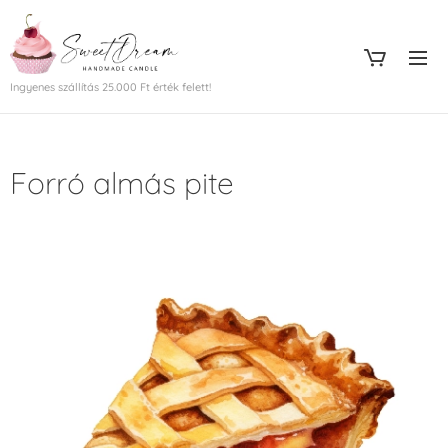
Ingyenes szállítás 25.000 Ft érték felett!
Forró almás pite