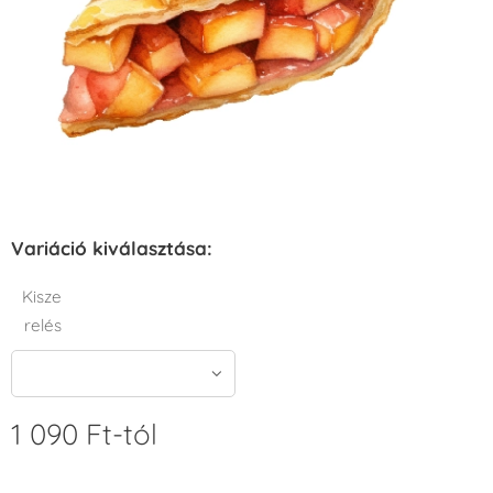
Variáció kiválasztása:
Kisze
relés
1 090
Ft
-tól