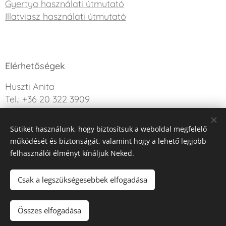
Gyertya használati útmutató
Illatviasz használati útmutató
Elérhetőségek
Huszti Anita
Tel.: +36 20 322 3909
info@sweetdreamcandle.hu
Sütiket használunk, hogy biztosítsuk a weboldal megfelelő
Kérdésed van? Írj nekünk!
működését és biztonságát, valamint hogy a lehető legjobb
felhasználói élményt kínáljuk Neked.
Az oldalt a Webnode működteti
Sütik
Csak a legszükségesebbek elfogadása
Kosárba
Összes elfogadása