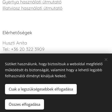
Gyertya használati útmutató
Illatviasz használati útmutató
Elérhetőségek
Huszti Anita
Tel.: +36 20 322 3909
info@sweetdreamcandle.hu
Sütiket használunk, hogy biztosítsuk a weboldal megfelelő
Kérdésed van? Írj nekünk!
működését és biztonságát, valamint hogy a lehető legjobb
felhasználói élményt kínáljuk Neked.
Az oldalt a Webnode működteti
Sütik
Csak a legszükségesebbek elfogadása
Kosárba
Összes elfogadása