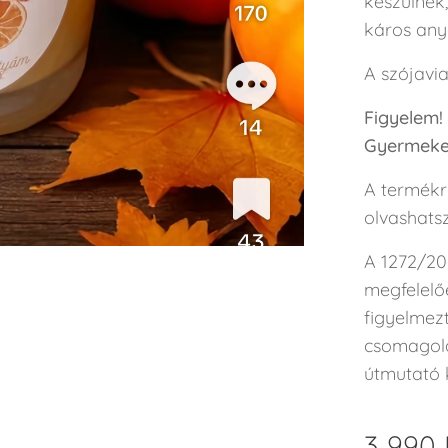
készülnek
káros any
A szójavi
Figyelem!
Gyermekek
A termékr
olvashatsz
A 1272/20
megfelelő
figyelmez
csomagolás
útmutató k
3 990