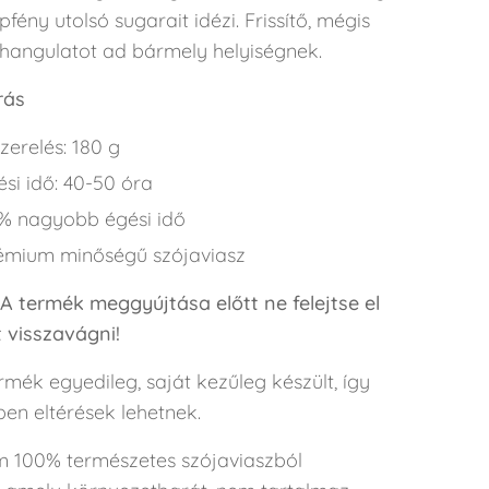
pfény utolsó sugarait idézi. Frissítő, mégis
hangulatot ad bármely helyiségnek.
rás
zerelés: 180 g
ési idő: 40-50 óra
% nagyobb égési idő
émium minőségű szójaviasz
 A termék meggyújtása előtt ne felejtse el
 visszavágni!
mék egyedileg, saját kezűleg készült, így
en eltérések lehetnek.
 100% természetes szójaviaszból