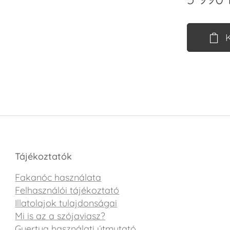
Tájékoztatók
Fakanóc használata
Felhasználói tájékoztató
Illatolajok tulajdonságai
Mi is az a szójaviasz?
Gyertya használati útmutató