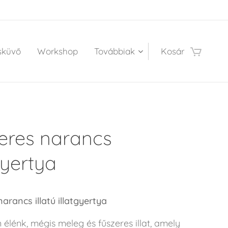
sküvő
Workshop
Továbbiak
Kosár
eres narancs
gyertya
arancs illatú illatgyertya
 élénk, mégis meleg és fűszeres illat, amely