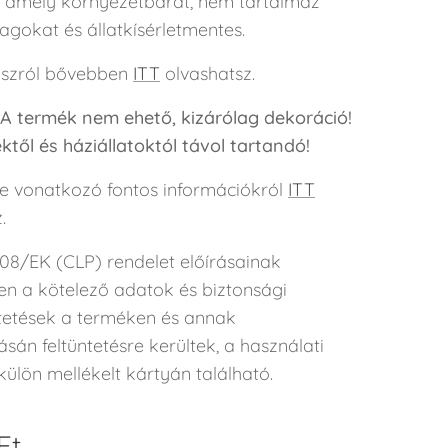
, amely környezetbarát, nem tartalmaz
agokat és állatkísérletmentes.
aszról bővebben
ITT
olvashatsz.
 A termék nem ehető, kizárólag dekoráció!
től és háziállatoktól távol tartandó!
e vonatkozó fontos információkról
ITT
.
08/EK (CLP) rendelet előírásainak
en a kötelező adatok és biztonsági
tetések a terméken és annak
án feltüntetésre kerültek, a használati
ülön mellékelt kártyán található.
Ft