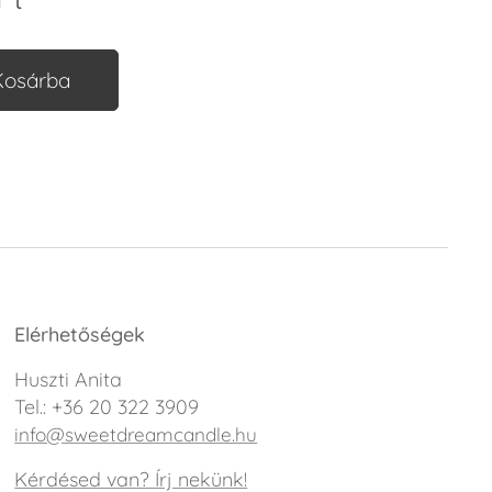
Kosárba
Elérhetőségek
Huszti Anita
Tel.: +36 20 322 3909
info@sweetdreamcandle.hu
Kérdésed van? Írj nekünk!