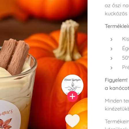
az őszi na
kuckózós 
Termékleí
Kis
Ég
50
Pr
Figyelem!
a kanócot
Minden ter
kinézetükb
Termékeim