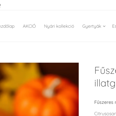
9
ezdőlap
AKCIÓ
Nyári kollekció
Gyertyák
E
Fűsz
illat
Fűszeres n
Citrusosan