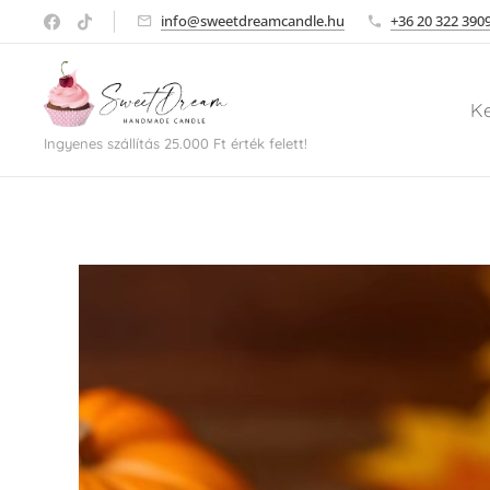
info@sweetdreamcandle.hu
+36 20 322 390
K
Ingyenes szállítás 25.000 Ft érték felett!