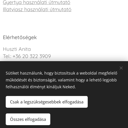
Gyertya használati útmutató
Illatviasz használati útmutató
Elérhetőségek
Huszti Anita
Tel.: +36 20 322 3909
info@sweetdreamcandle.hu
Sütiket használunk, hogy biztosítsuk a weboldal megfelelő
Kérdésed van? Írj nekünk!
működését és biztonságát, valamint hogy a lehető legjobb
felhasználói élményt kínáljuk Neked.
Az oldalt a Webnode működteti
Sütik
Csak a legszükségesebbek elfogadása
Nincs raktáron
Összes elfogadása