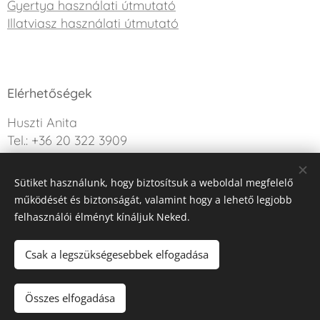
Gyertya használati útmutató
Illatviasz használati útmutató
Elérhetőségek
Huszti Anita
Tel.: +36 20 322 3909
info@sweetdreamcandle.hu
Sütiket használunk, hogy biztosítsuk a weboldal megfelelő
Kérdésed van? Írj nekünk!
működését és biztonságát, valamint hogy a lehető legjobb
felhasználói élményt kínáljuk Neked.
Az oldalt a Webnode működteti
Sütik
Csak a legszükségesebbek elfogadása
Nincs raktáron
Összes elfogadása