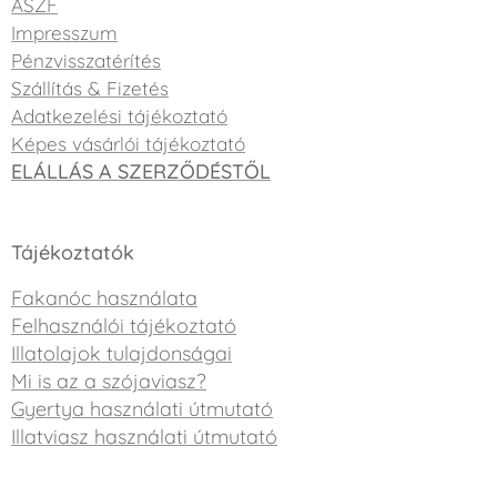
ÁSZF
Impresszum
Pénzvisszatérítés
Szállítás & Fizetés
Adatkezelési tájékoztató
Képes vásárlói tájékoztató
ELÁLLÁS A SZERZŐDÉSTŐL
Tájékoztatók
Fakanóc használata
Felhasználói tájékoztató
Illatolajok tulajdonságai
Mi is az a szójaviasz?
Gyertya használati útmutató
Illatviasz használati útmutató