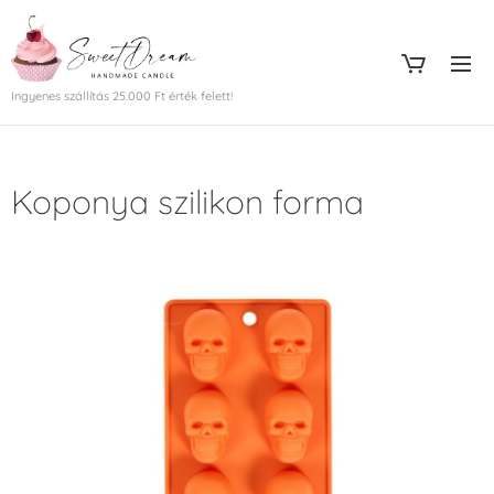
Ingyenes szállítás 25.000 Ft érték felett!
Koponya szilikon forma