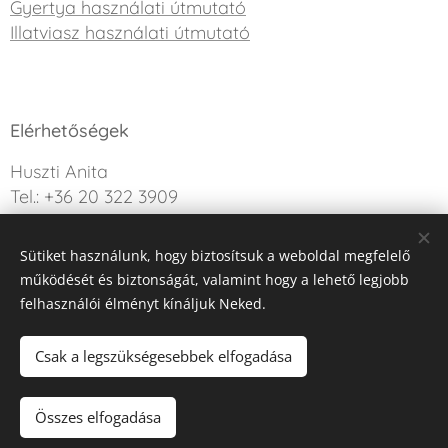
Gyertya használati útmutató
Illatviasz használati útmutató
Elérhetőségek
Huszti Anita
Tel.: +36 20 322 3909
info@sweetdreamcandle.hu
Sütiket használunk, hogy biztosítsuk a weboldal megfelelő
Kérdésed van? Írj nekünk!
működését és biztonságát, valamint hogy a lehető legjobb
felhasználói élményt kínáljuk Neked.
Az oldalt a Webnode működteti
Sütik
Csak a legszükségesebbek elfogadása
Kosárba
Összes elfogadása