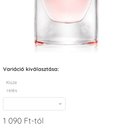
Variáció kiválasztása:
Kisze
relés
1 090
Ft
-tól