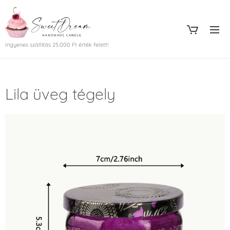
Ingyenes szállítás 25.000 Ft érték felett!
Lila üveg tégely