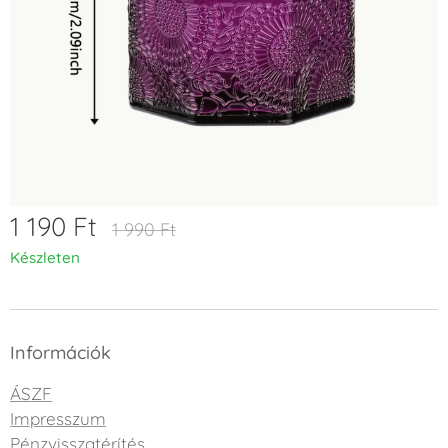
1 190
Ft
1 990
Ft
Készleten
Információk
ÁSZF
Impresszum
Pénzvisszatérítés