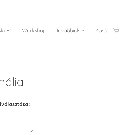
sküvő
Workshop
Továbbiak
Kosár
ólia
iválasztása: