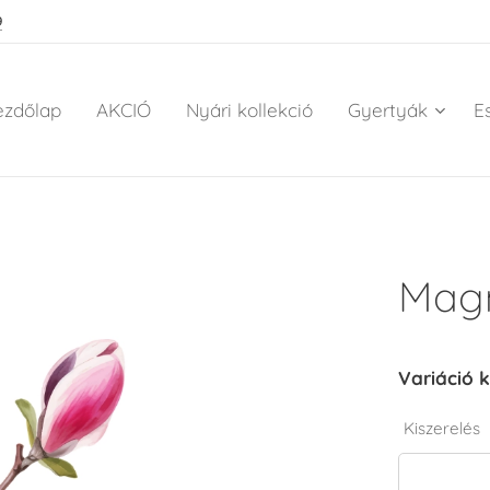
9
ezdőlap
AKCIÓ
Nyári kollekció
Gyertyák
E
Magn
Variáció k
Kiszerelés