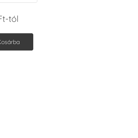
Ft
-tól
Kosárba