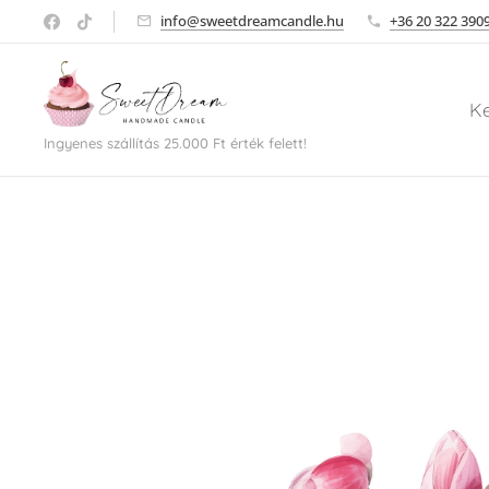
info@sweetdreamcandle.hu
+36 20 322 390
K
Ingyenes szállítás 25.000 Ft érték felett!