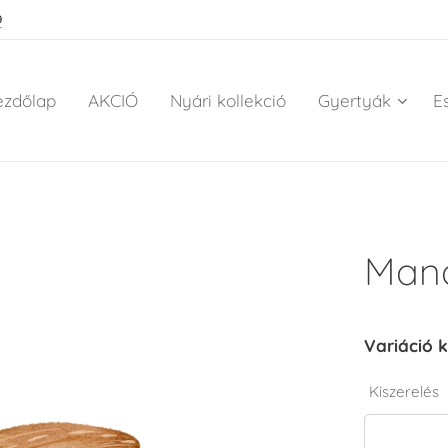
9
ezdőlap
AKCIÓ
Nyári kollekció
Gyertyák
E
Man
Variáció k
Kiszerelés