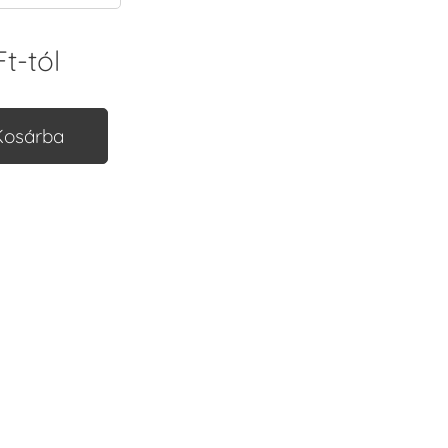
Ft
-tól
Kosárba