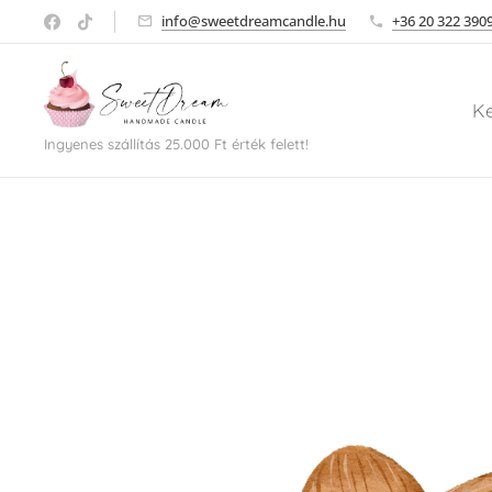
info@sweetdreamcandle.hu
+36 20 322 390
K
Ingyenes szállítás 25.000 Ft érték felett!