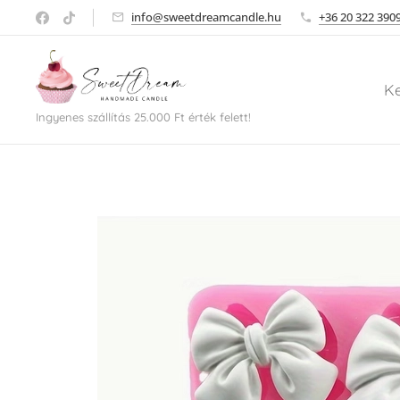
info@sweetdreamcandle.hu
+36 20 322 390
K
Ingyenes szállítás 25.000 Ft érték felett!