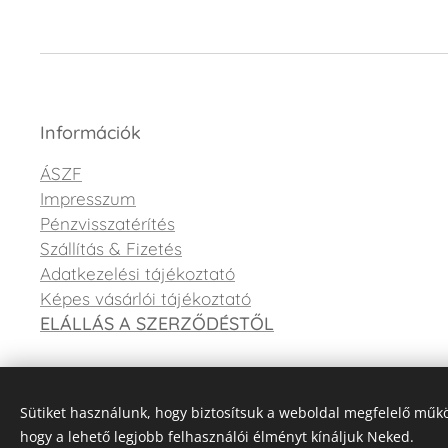
Információk
ÁSZF
Impresszum
Pénzvisszatérítés
Szállítás & Fizetés
Adatkezelési tájékoztató
Képes vásárlói tájékoztató
ELÁLLÁS A SZERZŐDÉSTŐL
Sütiket használunk, hogy biztosítsuk a weboldal megfelelő műkö
hogy a lehető legjobb felhasználói élményt kínáljuk Neked.