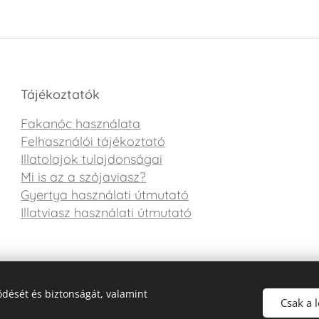
Tájékoztatók
Fakanóc használata
Felhasználói tájékoztató
Illatolajok tulajdonságai
Mi is az a szójaviasz?
Gyertya használati útmutató
Illatviasz használati útmutató
dését és biztonságát, valamint
Csak a 