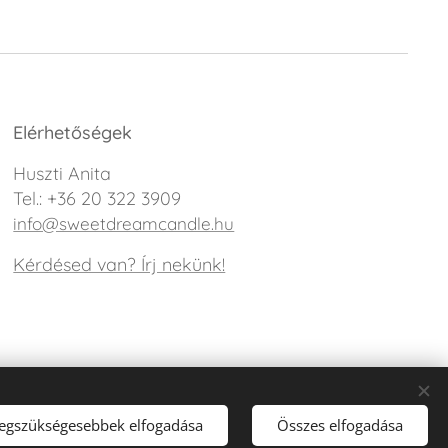
Elérhetőségek
Huszti Anita
Tel.: +36 20 322 3909
info@sweetdreamcandle.hu
Kérdésed van? Írj nekünk!
legszükségesebbek elfogadása
Összes elfogadása