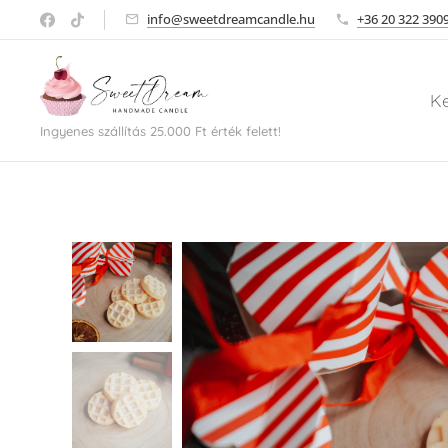
info@sweetdreamcandle.hu
+36 20 322 390
K
Ingyenes szállítás 25.000 Ft érték felett!