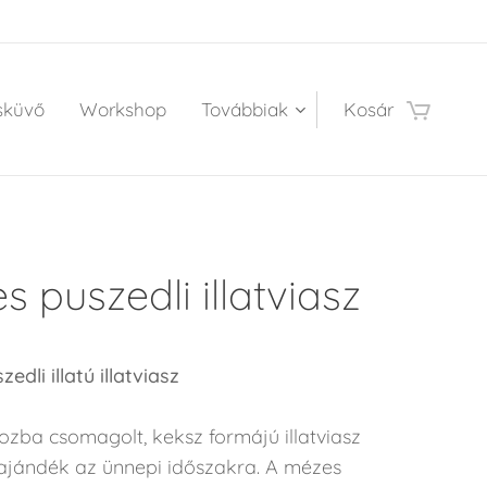
sküvő
Workshop
Továbbiak
Kosár
 puszedli illatviasz
edli illatú illatviasz
ozba csomagolt, keksz formájú illatviasz
 ajándék az ünnepi időszakra. A mézes