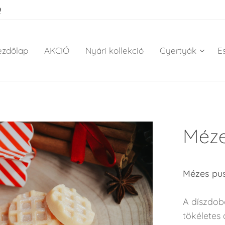
9
ezdőlap
AKCIÓ
Nyári kollekció
Gyertyák
E
Mézes
Mézes pusz
A díszdob
tökéletes