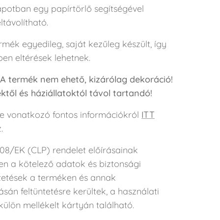
apotban egy papírtörlő segítségével
távolítható.
mék egyedileg, saját kezűleg készült, így
en eltérések lehetnek.
 A termék nem ehető, kizárólag dekoráció!
től és háziállatoktól távol tartandó!
e vonatkozó fontos információkról
ITT
.
08/EK (CLP) rendelet előírásainak
en a kötelező adatok és biztonsági
tetések a terméken és annak
án feltüntetésre kerültek, a használati
ülön mellékelt kártyán található.