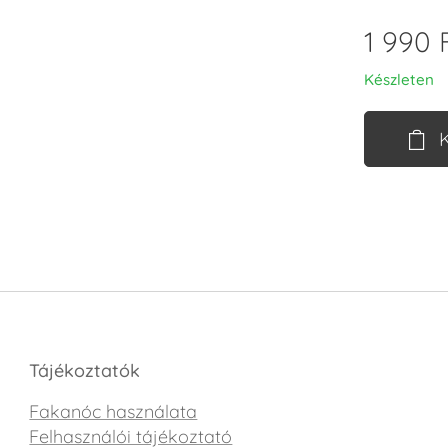
1 990
F
Készleten
Tájékoztatók
Fakanóc használata
Felhasználói tájékoztató