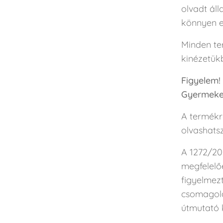
olvadt áll
könnyen el
Minden ter
kinézetükb
Figyelem!
Gyermekek
A termékr
olvashatsz
A 1272/20
megfelelő
figyelmez
csomagolás
útmutató k