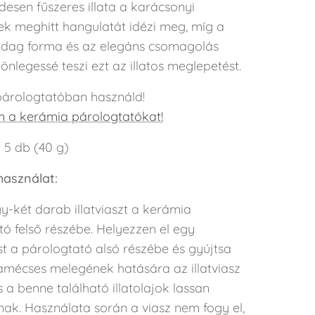
desen fűszeres illata a karácsonyi
ek meghitt hangulatát idézi meg, míg a
zdag forma és az elegáns csomagolás
önlegessé teszi ezt az illatos meglepetést.
árologtatóban használd!
a kerámia párologtatókat!
: 5 db (40 g)
 használat:
y-két darab illatviaszt a kerámia
ó felső részébe. Helyezzen el egy
t a párologtató alsó részébe és gyújtsa
amécses melegének hatására az illatviasz
s a benne található illatolajok lassan
nak. Használata során a viasz nem fogy el,