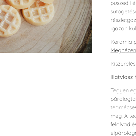
puszedli é
sütögetés
részletga
igazán kül
Kerámia p
Megnézem 
Kiszerelés
Illatviasz
Tegyen eg
párologtat
teamécses
meg. A te
felolvad é
elpárolog